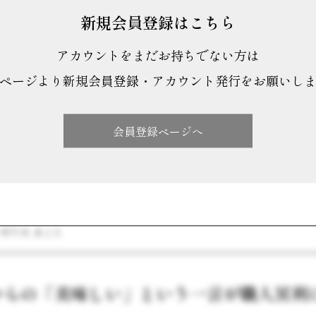
しました。
新規会員登録はこちら
アカウントをまだお持ちでない方は
ページより新規会員登録・アカウント発行をお願いし
会員登録ページへ
f, Artisan
について
のうえ まこと
からの「美味しい」という一言が職人冥利