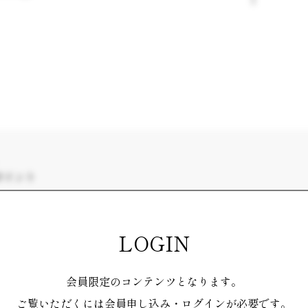
ポイント
主に3つの目標を念頭に、従業員一同お
LOGIN
3つの目標のもとお菓子作りに励む私たち。
会員限定のコンテンツとなります。
1つめは、基本を忠実に、焼き方や味を継続していくこと。
ご覧いただくには会員申し込み・ログインが必要です。