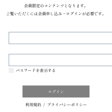
会員限定のコンテンツとなります。
「まあるい心ちゃれんじどの応援団」は、障がいのある子供を
ご覧いただくには会員申し込み・ログインが必要です。
です。”ちゃれんじど”とは「神からの挑戦という課題あるい
障がいをもったことで経験するすべての事象を前向きに捉えて
が込められています。就労継続支援Ａ型・就労移行支援の就労
では、障がいのある方の前向きな挑戦と一般就労への移行をサ
2013年にISO認証を取得！消費者にと
ています
パスワードを表示する
ISO22000（食品安全マネジメントシステムの国際規格）を
在は15名の製造スタッフと7名の指導職員による計22名の体
けることで工房施設内や備品の清潔が保たれているかどうかを
利用規約
/
プライバシーポリシー
てもハンディ端末とQRコードを使って抜かりなく情報を記録