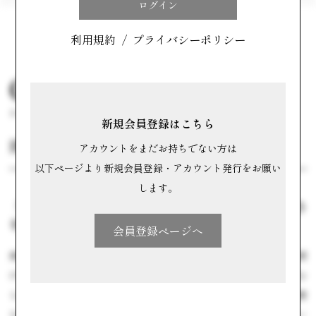
利用規約
/
プライバシーポリシー
Chef, Artisan
シェフ・職人について
新規会員登録はこちら
田邊 祐介
たなべ ゆうすけ
アカウントをまだお持ちでない方は
以下ページより新規会員登録・アカウント発行をお願い
します。
「お茶どころの余裕」を活かし、安定したおいしさ
を作り続ける
会員登録ページへ
南山城村の土地の魅力を盛り込んだおいしさを村の人達と作り続
け、安定したおいしさを幅広いお客様にご提供できるように、「む
らちゃ」を使ったシンプルなお菓子を開発・製造しています。通常
ならそのままお点前で使うような上質な茶葉をふんだんに使ってい