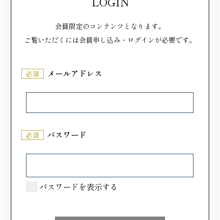
LOGIN
際立たせ、芯までふっくらと柔らかい豆が出来上がる
のです。
会員限定のコンテンツとなります。
ご覧いただくには会員申し込み・ログインが必要です。
「この黒豆の豊かな味をいかに楽しんで頂くか」私た
ちは工夫をこらしながら、15年の間、1年に1アイテム
メールアドレス
必須
のペースで商品開発を進めて参りました。お客様の声
を大切にしながら、手作りで完成させてきた商品は、
他にはない味ばかりと自負しております。
当店の商品は、「からだにやさしい贈り物」としてご
パスワード
必須
年配の方を中心にギフトとしても大好評。倉敷市の朝
市「三斎市」では、黒大豆を使ったオリジナルスイー
ツの移動販売も行っておりますので、ぜひ見かけた際
には当店ならではの黒豆スイーツをご賞味下さいま
パスワードを表示する
せ。