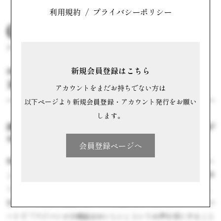
利用規約
/
プライバシーポリシー
Chef, Artisan
シェフ・職人について
新規会員登録はこちら
商品開発室
京都 健太
みやこ けんた
アカウントをまだお持ちでない方は
以下ページより新規会員登録・アカウント発行をお願い
します。
商品を購入した方の「おいしい」で、開発の苦労が
やりがいに変わる
会員登録ページへ
新商品の開発は、試作を重ねてもなかなかいい味にたどり着けない
ことも少なくありません。しかし、苦労を重ねて完成した商品を多
くのお客様にご購入いただけることに、日々喜びを感じています。
仕事中にお客様と直接お会いできる機会はありませんが、プライベ
ートで「フジバンビの商品はおいしい」というお声を耳にすること