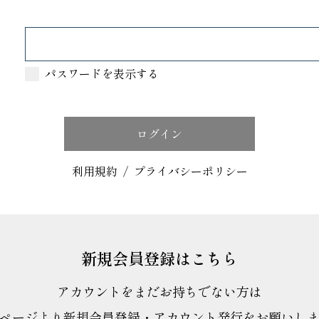
企業理念は【パンによる幸せの追求】。お客様においしいパン
城の地域経済循構造の構築、よりよい労働環境の実現など、パ
パスワードを表示する
られることを目標に掲げています。
メディアにも多数掲載いただいており、ご当地パンとして地元
に親しまれるパンの製造・販売により、茨城県の魅力発信にも
利用規約
/
プライバシーポリシー
地域を元気にできる「クオリティ・カン
「パン工房ぐるぐる」ではすべてのパンに対し、どんなときも
新規会員登録はこちら
求を続けています。お客様によりおいしいパンをお届けしなが
験や環境を提供することも、弊社の目標の1つです。
アカウントをまだお持ちでない方は
私たちが全力で取り組む「パン作り」が、地域や業界、そして
ページより新規会員登録・アカウント発行をお願いし