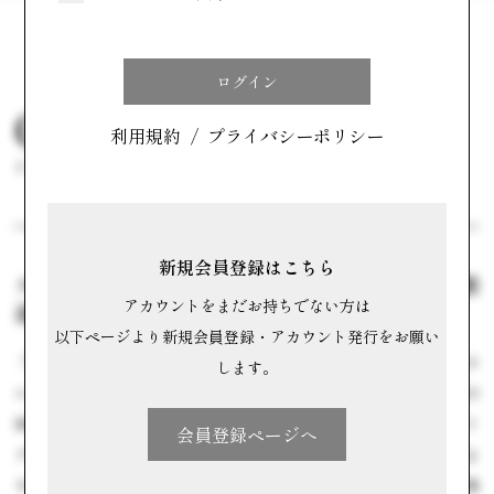
Chef, Artisan
利用規約
/
プライバシーポリシー
シェフ・職人について
新規会員登録はこちら
スタッフみんなでアイデア出しも！商品企画から製
アカウントをまだお持ちでない方は
造、そして店舗での販売まで
以下ページより新規会員登録・アカウント発行をお願い
「生キャラメルチーズケーキ」をはじめとするオリジナルのエシカ
します。
ルツイーツの開発・製造・販売を手がけているseed。社長と専務の
姉妹が経営を担うほか、社内の商品開発チームが中心となってアイ
会員登録ページへ
デアを出し合いながら常に新たな商品企画へとチャレンジしていま
す。企画が固まると、試作を繰り返して一つのカタチに。自社工場