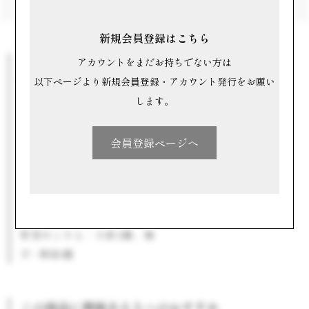
新規会員登録はこちら
このメーカーの他の商品
アカウントをまだお持ちでない方は
以下ページより新規会員登録・アカウント発行をお願い
します。
会員登録ページへ
安芸のころも：小倉2個、柚
子・柿各1個
この商品に興味ある人へのおすすめ