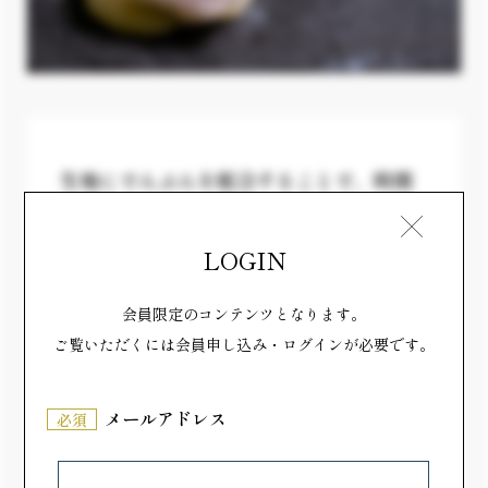
生地にでんぷんを配合することで、時間
が経っても美味しく食べられるように
LOGIN
さつまいもは、季節ごとに味わいが少し変化する食物
です。年間を通して美味しい状態を食べていただきた
会員限定のコンテンツとなります。
いと思い、季節に合わせて、生地や餡の配合を調整し
ご覧いただくには会員申し込み・ログインが必要です。
ています。 特にこだわっているのは、生地です。い
きなり団子の生地は、一般的には小麦粉が中心です
メールアドレス
必須
が、冷えると固くなってしまいます。そこで長寿庵で
は生地にでんぷんを配合。この特別なノウハウによ
り、冷凍した製品でも自然解凍で美味しい召し上がっ