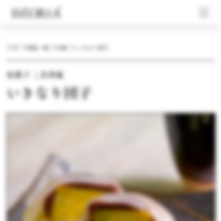
TOP
商品一覧
冷凍
いきなり団子
和菓子 ｜長寿庵
いきなり団子