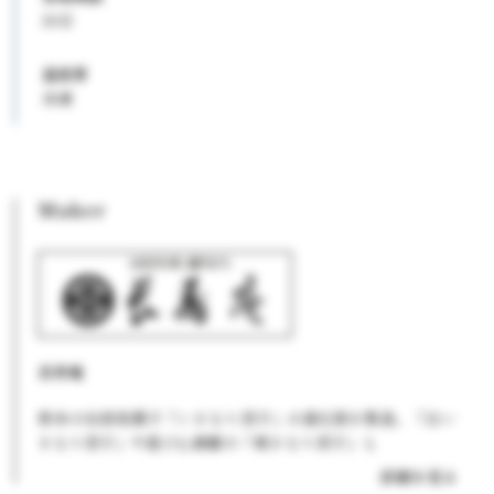
30日
温度帯
冷凍
Maker
長寿庵
熊本の伝統和菓子「いきなり団子」の進化版を製造。「白い
きなり団子」や遊び心満載の「焼きなり団子」も
詳細を見る