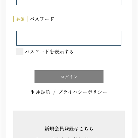
ていただけるようになりました。
パスワード
必須
さつまいもの風味を最大限に引き立たせ
るために、こしあんを使用
パスワードを表示する
いきなり団子に入っているあんは、つぶあんが主流で
すが、長寿庵ではさつまいもの風味を最大限に引き立
てるためにこしあんを使用しています。あんこは、開
店当時からお世話になっている、熊本県内の製餡所で
利用規約
/
プライバシーポリシー
作られた餡を使用。厳選された小豆のみを用いてお
り、熊本の水で練り上げられています。 また、当社
のいきなり団子は他社に比べて製造の自動化が進んで
おり、安定した量産が可能です。平成24年に自社工場
を建設し、月間15万個以上の能力を保有しておりま
新規会員登録はこちら
す。「熊本県には、こんな美味しいお菓子があるん