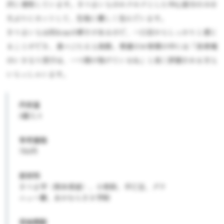
沢に使用しています。さつまいものホクホクとした中心部分のみを
大ぶりにカットして、生地に優しく包んでいます。
さつまいもは約3cmの厚さがあるので、一口目からしっかりと感じ
ることができ、食べごたえも抜群。常連のお客様の中には「長寿庵
のいきなり団子は、一つ頭が抜けているね」と高く評価される方も
いらっしゃいます。
内容量
3個入り
参考価格
750円
原材料
さつま芋（熊本県産）、小麦粉、手亡豆、グラ
ニュー糖、あかむらさき芋粉
賞味期限