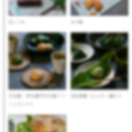
生しぐれ
丸子船
月化粧・伊右衛門月化粧アソ
京生麩餅（よもぎ）3個入り
ートボックス