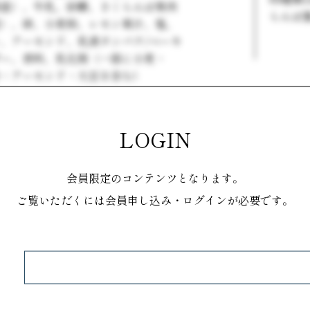
製造）、牛乳、砂糖、さくらんぼ果肉
らんぼ
産）、卵、小麦粉、レモン果汁、塩、
、アーモンド、乳清タンパク/ベーキ
ダー、香料、乳化剤（一部に小麦・
分・アーモンド・大豆を含む）
LOGIN
会員限定のコンテンツとなります。
ご覧いただくには会員申し込み・ログインが必要です。