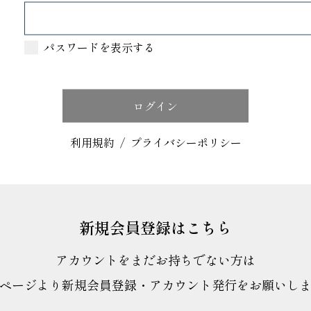
ポイント
パスワードを表示する
利用規約
/
プライバシーポリシー
新規会員登録はこちら
アカウントをまだお持ちでない方は
ページより新規会員登録・アカウント発行をお願いし