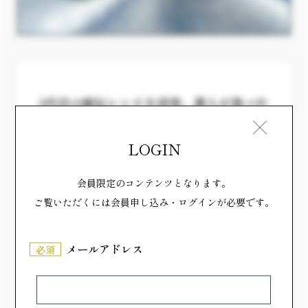
3代目の秘伝レシピを活用。誰もが食べや
すいお団子に生まれ変わりました
LOGIN
新しい佐野市の誕生に合わせて、太田屋の3代目が作
っていたみたらし団子を復活リニューアルさせまし
会員限定のコンテンツとなります。
た。 3代目の秘伝レシピである醤油ダレを、団子にか
ご覧いただくには会員申し込み・ログインが必要です。
けるのではなく、生地の中に包み込んで一口サイズ
に。タレがこぼれず、口元も汚れないので、小さいお
メールアドレス
必須
子さんも食べやすいお団子になっています。 生地の
温度管理やタレが生地から漏れない工夫を重ね、完成
までに3ヶ月を要しました。