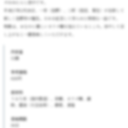
ズのみたらし団子です。
平成17年2月28日、一市（佐野）、二町（田沼、葛生）が合併して
新しく佐野市が誕生。それを記念して作られた特別な一品です。
特徴は、おなかに優しいオリゴ糖を加えているところ。冷やして召
し上がると一層美味しくいただけます。
内容量
12個
参考価格
620円
原材料
うるち米（国内製造）、砂糖、オリゴ糖、澱
粉、醤油（大豆由来）、酵素、食塩
賞味期限
30日