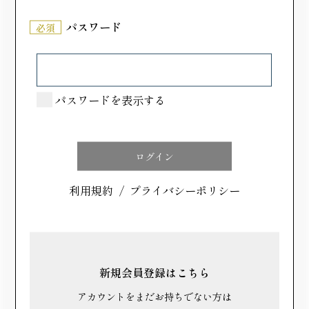
パスワード
必須
冷凍保存OK！好きなときに、食べたい分
だけ楽しめます
佐野団子みたらしは、厳選された国産のうるち米を使
パスワードを表示する
用し、砂糖、オリゴ糖、醤油（大豆由来）など、こだ
わりの原材料で作られた和生菓子です。冷凍保存が可
能で、食べたいときに自然解凍するだけで、作りたて
の美味しさをいつでも味わえます。 12個入りのパッ
利用規約
/
プライバシーポリシー
クで、賞味期限は冷凍保存で30日、解凍後は2日以内
にお召し上がりください。解凍時間は季節に応じて変
わりますが、表面が柔らかくなったタイミングが食べ
ごろです。 特別な日に大切な方と一緒に楽しむのも
良し、日常のちょっとした贅沢としてもぴったりで
新規会員登録はこちら
す。
アカウントをまだお持ちでない方は