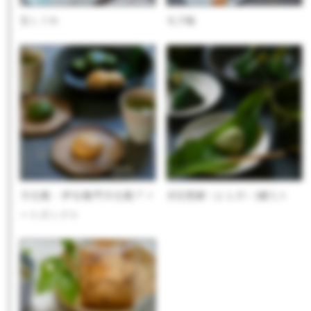
生しぐれ
丸子船
月化粧・伊右衛門月化粧アソ
京生麩餅（よもぎ）3個入り
ートボックス