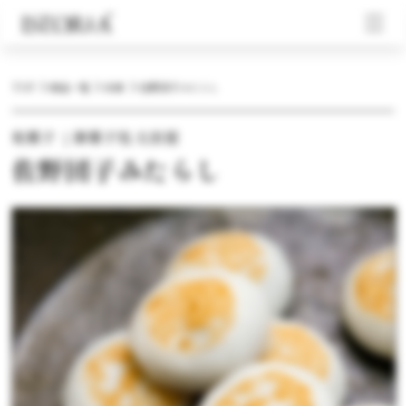
TOP
商品一覧
冷凍
佐野団子みたらし
和菓子 ｜御菓子処 太田屋
佐野団子みたらし