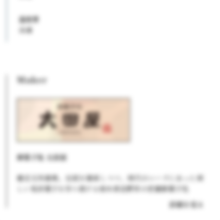
温度帯
冷凍
Maker
御菓子処 太田屋
慶応元年創業。伝統を継承しつつ、時代のニーズにあった新
しい和洋菓子を作り続ける栃木県佐野市の老舗御菓子処
詳細を見る