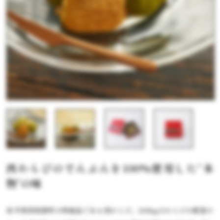
西わらびのでんぷんを100%使用した“本
物”の味
岩手県西和賀町の特産品である西わらび。100kgのわらびの根茎か