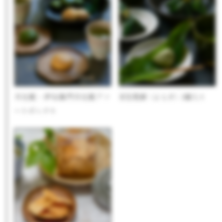
月化粧・伊右衛門月化粧アソ
京生麩餅（よもぎ）3個入り
ートボックス