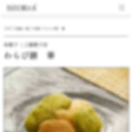
TOP
商品一覧
冷凍
わらび餅 華
和菓子 ｜工藤菓子店
わらび餅 華