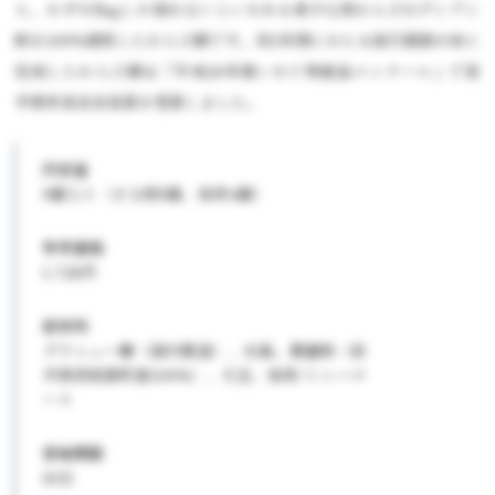
ら、わずか5kgしか採れないといわれる希少な西わらびのデンプン
粉を100%使用したわらび餅です。約1年間にわたる試行錯誤の末に
完成したわらび餅は「平成26年度いわて特産品コンクール」で岩
手県市長会会長賞を受賞しました。
内容量
9個入り（きな粉5個、抹茶4個）
参考価格
1,728円
原材料
グラニュー糖（国内製造）、水飴、蕨澱粉（岩
手県西和賀町産100%）、大豆、抹茶/トレハロ
ース
賞味期限
30日