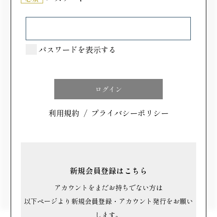
います。
作りたてのわらび餅を急速冷凍して出来
パスワードを表示する
たての食感を
わらびデンプンは、タピオカなどの植物のデンプンと
違って老化しやすいという特徴があります。冷蔵して
しまうとボソボソとした食感になり品質が落ちてしま
利用規約
/
プライバシーポリシー
うんですね。なのでうちのわらび餅は原材料を配合す
る分量などを試行錯誤をして、さらに作りたてを急速
冷凍。ご自宅で常温解凍していただくことで、できた
ての味や食感を愉しんでいただけます。
新規会員登録はこちら
アカウントをまだお持ちでない方は
以下ページより新規会員登録・アカウント発行をお願い
します。