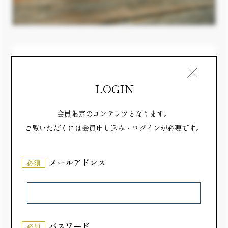
希少なわらびデンプンを100%使用し
LOGIN
た“本物”のわらび餅をお届け
会員限定のコンテンツとなります。
岩手県西和賀町の特産品「西わらび」から採れる希少
ご覧いただくには会員申し込み・ログインが必要です。
なわらびデンプン（西蕨粉）を100%使用しているの
が工藤菓子店のわらび餅の特色です。コンビニや一般
の菓子店で販売されているわらび餅は、わらび以外の
メールアドレス
必須
植物から採ったデンプンを使用しているものがほとん
ど。また100%わらびデンプンを使用したわらび餅を
提供しているお店もありますが、それを通販の商品と
してお客様に提供しているのは、なかなか珍しいと思
パスワード
必須