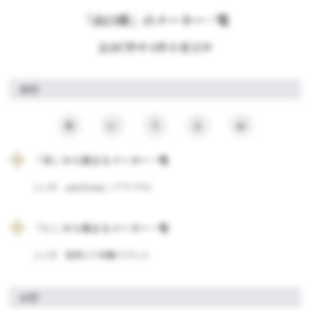
「山口県」のメーカー一覧
全287件中 6件を表示中
あ行
あ
い
う
え
お
「あ」から始まるメーカー一覧
山口県
a-la-Domo（アラドモ）
「い」から始まるメーカー一覧
山口県
田舎もち本舗 たけした
か行