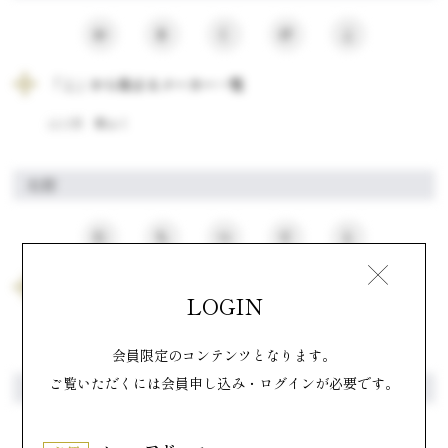
か
き
く
け
こ
「こ」から始まるメーカー一覧
山口県
幸ふく
た行
た
ち
つ
て
と
「と」から始まるメーカー一覧
LOGIN
山口県
トロアメゾン
会員限定のコンテンツとなります。
ご覧いただくには会員申し込み・ログインが必要です。
は行
は
ひ
ふ
へ
ほ