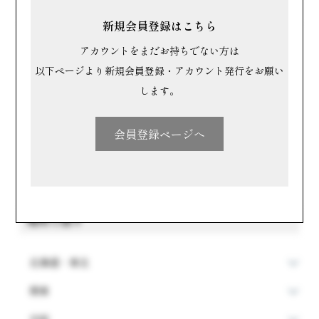
名前順で探す
新規会員登録はこちら
アカウントをまだお持ちでない方は
すべて
以下ページより新規会員登録・アカウント発行をお願い
あ行
か行
さ行
します。
た行
な行
は行
会員登録ページへ
ま行
や行
ら行
わ行
場所で探す
北海道・東北
関東