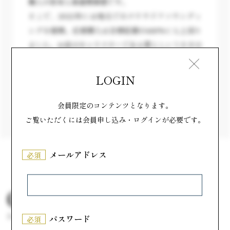
職人の育成も最重要課題です。
そこで、2022年には地元でのクラウドファウンディ
ングを展開。応援購入は目標総額の440%にも上回り
ました。お店のキャラクターである愛らしいうさぎの
「小麦ちゃん」は、明石市在住の人気絵本作家の手に
よるもの。かわいいキャラクターで、明石の人々に親
LOGIN
しまれています。
会員限定のコンテンツとなります。
ご覧いただくには会員申し込み・ログインが必要です。
メールアドレス
必須
Chef, Artisan
シェフ・職人について
パスワード
必須