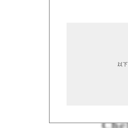
以下
Che