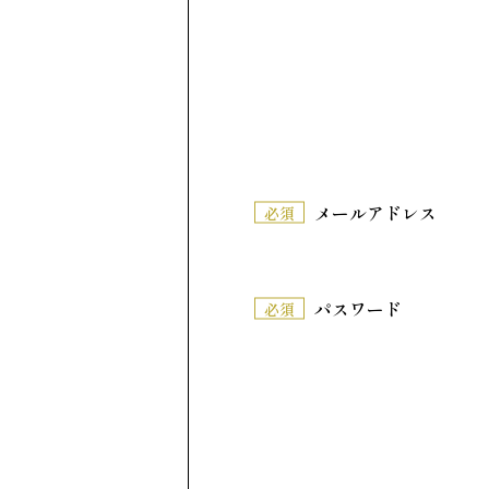
メールアドレス
必須
パスワード
必須