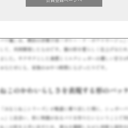
みんなに愛される、サクサク食感とミル
スイートポテト、トリュフショコラで人気を博した「みなとね
パイ編」は、横浜の洋菓子店「ガトー・ド・ボワイヤージュ」
して、共同開発したものです。猫の形を愛らしく仕上げるため
ました。サクサクとした食感とミルクシュガーの優しい甘さが
おもたせにも、家族のおやつ時間にもぴったりです。
ねこのかわいらしさを表現する形のパッ
「みなとねこシリーズ」が軌道に乗り出した頃に、シュガーパ
ュ」と出会い、形に特徴があるパイを作りたいということで共
ねこの形を上手に出すため、厚みを調節しながら何度も試作を