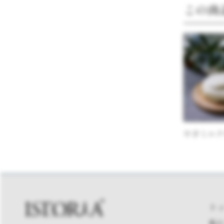
この商
やぎミルク
ト
私