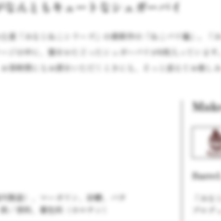
がなんともキュートなシュガーパイ
お土産「みなとねこシリーズ」の最新作の「ねこパイ編」。「
ケージの中に、猫をかたどったシュガーパイが6枚入っています
。お茶時間にもお酒をいただくときにも、そっと添えてお楽し
Mak
Barre
国内製造）、マーガリン、砂糖、バタ
「みな
、卵／香料、着色料（カロチン）
プロデ