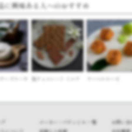
品に興味ある人へのおすすめ
チーズケーキ
塩チョコレート ミルク
ヌーベルローゼ
ップ
メーカー・パティシエ 一覧
お問い合
たちについて
見積もり依頼
会社概要