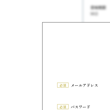
賞味期限
90日
温度帯
常温
Point
こだわりの
メールアドレス
必須
パスワード
必須