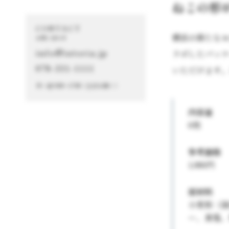
ねこの形
CONTACT
横浜の新たな
お問い合わせ
info@istoria.jp
ラボしたパッ
078-331-1111
いただけます
月～金 9:00～17:00（土日を除く）
内容量
6枚
参考価格
1,080円
原材料
小麦粉（
ー、食塩