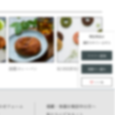
現在商品は
選択されていません
リストへ追加
函館カレーパン
KOBE彩BAUM
見積りへ進む
いいね
わせフォーム
掲載・参画を検討中の方へ
私たちにできること