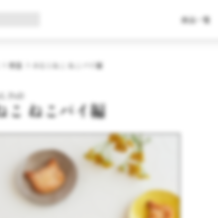
商品一覧
常温
みなとねこ ねこパイ編
L PoD
ねこ ねこパイ編