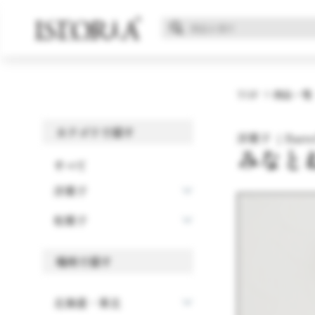
TOP
商品一覧
カテゴリで探す
洋菓子 ｜Barre
みなと
すべて
洋菓子
和菓子
場所で探す
北海道・東北