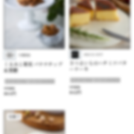
BRICK HUT
大畑食品
さつまいものハチミツバタ
くるみと果実 バナナチップ
ーケーキ
&黒糖
#たまらない！組み合わせスイーツ
#たまらない！組み合わせスイーツ
参考価格
参考価格
842円
864円
和菓子