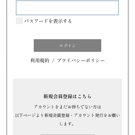
カテゴリで探す
パスワードを表示する
すべて
洋菓子
和菓子
利用規約
/
プライバシーポリシー
場所で探す
北海道・東北
関東
新規会員登録はこちら
中部
アカウントをまだお持ちでない方は
近畿
以下ページより新規会員登録・アカウント発行をお願い
します。
中国・四国