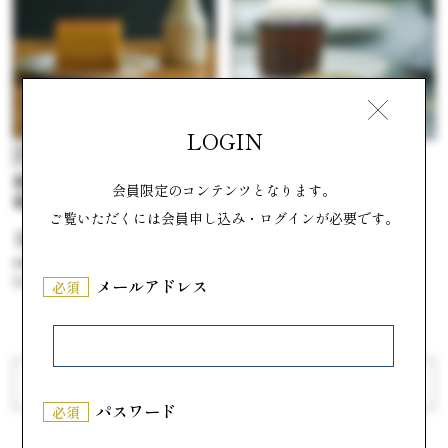
LOGIN
ラ・スール
スイーツギャラリー北じま
生カヌレ
箱館二十間坂ばうむ（木
会員限定のコンテンツとなります。
箱）
#ちょっと贅沢 ご褒美スイーツ
ご覧いただくには会員申し込み・ログインが必要です。
#ちょっと贅沢 ご褒美スイーツ
参考価格
1,782円
参考価格
1,242円
メールアドレス
必須
前へ
次へ
パスワード
必須