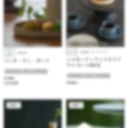
Aquila（アークイラ）
Bicerin
シルキーティラミスオリジ
バーチ・ディ・ダーマ
ナル ホールBOX
#ちょっと贅沢 ご褒美スイーツ
#ちょっと贅沢 ご褒美スイーツ
参考価格
1,944円
参考価格：-
洋菓子
洋菓子