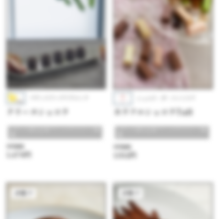
パティスリークリドコック
ショコラ・ダ・ファミリア
テリーヌショコラ
カラフルショコラTall
#チョコ好き必見！ショコラスイーツ特
#チョコ好き必見！ショコラスイーツ特
集
集
参考価格
参考価格
1,479円
1,512円
洋菓子
洋菓子