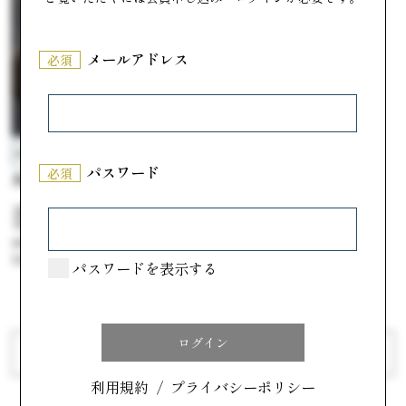
メールアドレス
必須
ネオクラシック クローバー
パスワード
必須
長崎石畳ショコラ
#チョコ好き必見！ショコラスイーツ特
集
参考価格
1,601円
パスワードを表示する
前へ
次へ
利用規約
/
プライバシーポリシー