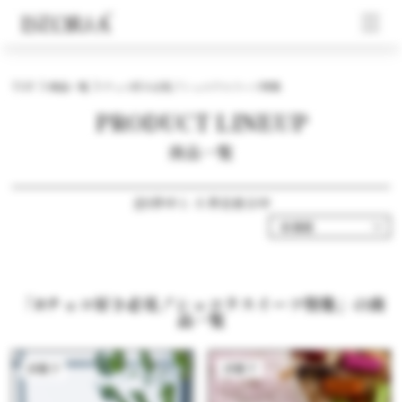
TOP
商品一覧
チョコ好き必見！ショコラスイーツ特集
PRODUCT LINEUP
商品一覧
全5件中 1 - 5 件目表示中
「#チョコ好き必見！ショコラスイーツ特集」の商
品一覧
洋菓子
洋菓子