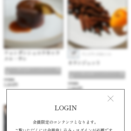
フォンダンショコラキャラ
アントワーヌカレーム
メル・サレ
オランジェット
#チョコ好き必見！ショコラスイーツ特
集
#チョコ好き必見！ショコラスイーツ特
集
参考価格
1,201円
参考価格
1,260円
LOGIN
洋菓子
会員限定のコンテンツとなります。
ご覧いただくには会員申し込み・ログインが必要です。