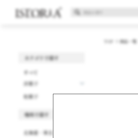
TOP
商品一覧
カテゴリで探す
すべて
洋菓子
和菓子
全1件中 1 - 1
場所で探す
「##パ
北海道・東北