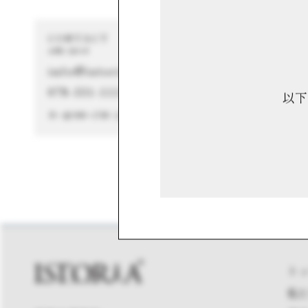
##パンスイーツ特集
参考価格
814円
CONTACT
お問い合わせ
info@istoria.jp
078-331-1111
以下
月～金 9:00～17:00（土日を除く）
ト
私