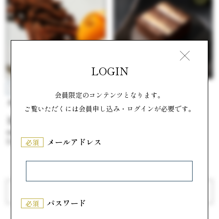
LOGIN
ネオクラシック クローバー
アントワーヌカレーム
会員限定のコンテンツとなります。
長崎石畳ショコラ
オランジェット
ご覧いただくには会員申し込み・ログインが必要です。
#喜ばれるショコラデザート
#喜ばれるショコラデザート
参考価格
参考価格
1,601円
1,260円
メールアドレス
必須
前へ
次へ
パスワード
必須