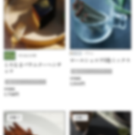
プラム
せんねんの木
ロールショコラ5色ミックス
とろなまバウムクーヘンチ
ョコ
#喜ばれるショコラデザート
参考価格
#喜ばれるショコラデザート
1,500円
参考価格
1,758円
洋菓子
洋菓子