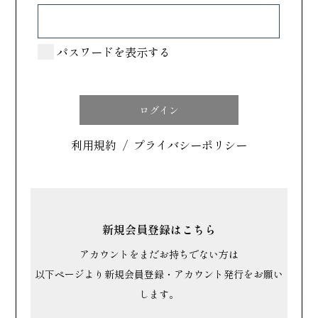
カテゴリで探す
パスワードを表示する
すべて
洋菓子
和菓子
利用規約
/
プライバシーポリシー
場所で探す
北海道・東北
関東
新規会員登録はこちら
中部
アカウントをまだお持ちでない方は
以下ページより新規会員登録・アカウント発行をお願い
近畿
します。
中国・四国