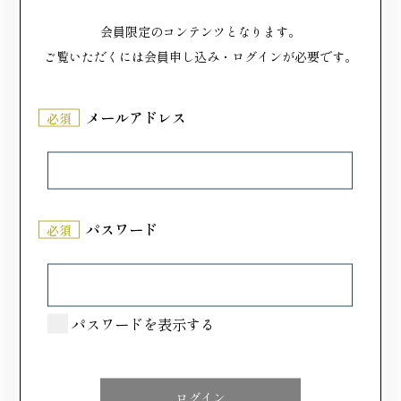
ます。素材の栽培から原料の加工・ 製造、そして販
会員限定のコンテンツとなります。
売に至るまでを自社で一貫して取り組むことで、新鮮
ご覧いただくには会員申し込み・ログインが必要です。
なさつまいもの味わいをマーケットのニーズに合わせ
て提供することに成功しています。
メールアドレス
必須
半解凍でひんやりアイスのように、全解
凍はクリーミーさが魅力！お好みの食べ
ごろでご賞味いただけます
パスワード
必須
「唐芋レアケーキ ラブリー」に使われているのは
「黄金千貫（こがねせんがん）」という白いさつまい
も。焼酎やでん粉の素材に使われることも多い芋で、
パスワードを表示する
とてもなめらかで、ほど良い甘さと粘らない肉質が
「ラブリー」の味わいを引き立てています。加え
て、“レア”と謳っているだけに、口に入れていただく