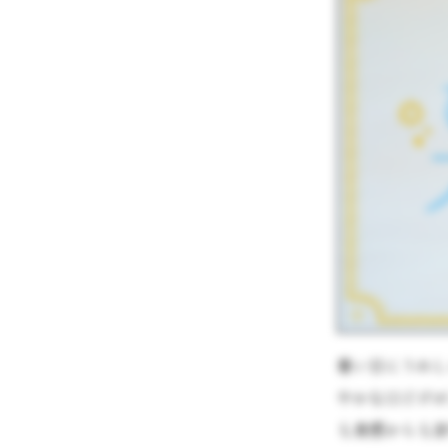
暑い日にうれ
やかな口どけ
も食感からも