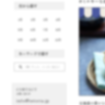
#ミルキーな
月から探す
1月
2月
3月
4月
5月
6月
7月
8月
9月
10月
11月
12月
キーワードで探す
CONTACT
お問い合わせ
info@istoria.jp
北海道の豊か