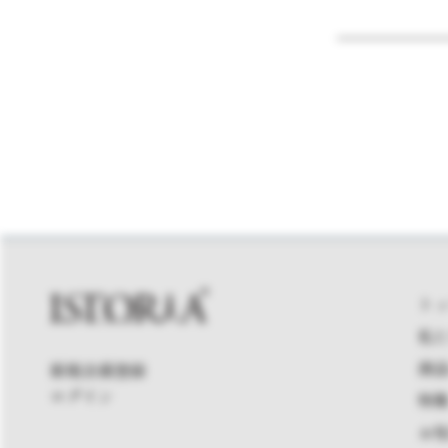
ト
私
商
新規会員登録
ログイン
特
お