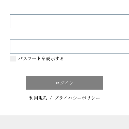
めたくなる七夕の夜にぴったりの、涼やかなスイーツを集めま
と、やさしい甘さが広がる味わいで、七夕のひとときをロマン
味わいが楽しめる逸品で、夏のはじまりを甘くお楽しみくださ
パスワードを表示する
子特集
利用規約
/
プライバシーポリシー