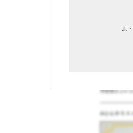
以下
風が心地よく
爽やかで、や
季節感あふれ
#ひんやりス