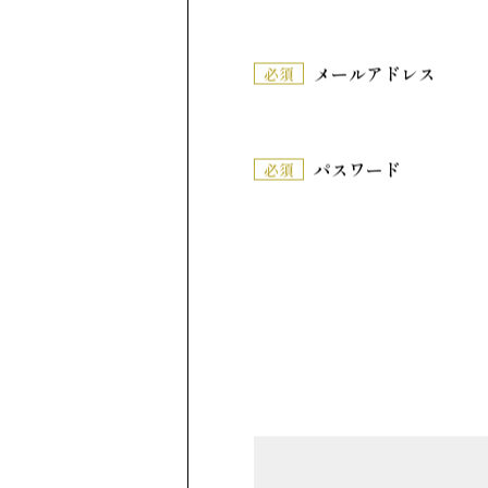
メールアドレス
必須
願いごとを込
思わせる彩り
パスワード
必須
す。涼しげな
#初夏の和菓