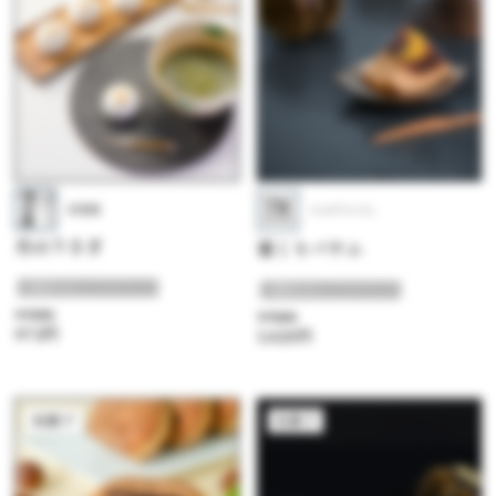
彩雲堂
トロアメゾン
月のうさぎ
栗くりバウム
#晩秋のほっこりスイーツ
#晩秋のほっこりスイーツ
参考価格
参考価格
972円
1,620円
和菓子
和菓子