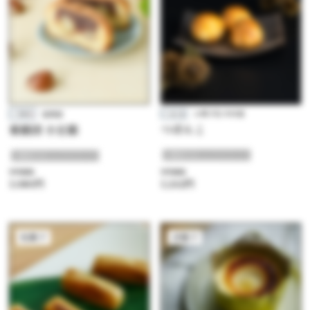
お菓子処 木村屋
聖萬堂
つぼんこ
栗餡団 小豆餡
#晩秋のほっこりスイーツ
#晩秋のほっこりスイーツ
参考価格
参考価格
1,242円
1,080円
和菓子
洋菓子