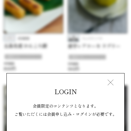
真鳥餅店
フェスティバロ
五島名産 かんころ餅
唐芋レアケーキ ラブリー
#晩秋のほっこりスイーツ
#晩秋のほっこりスイーツ
参考価格
参考価格
840円
901円
LOGIN
洋菓子
和菓子
会員限定のコンテンツとなります。
ご覧いただくには会員申し込み・ログインが必要です。