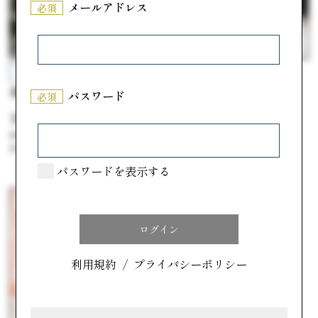
メールアドレス
必須
ニュー木村屋
洋菓子工房プチパリ
栗本陣
須木栗トリュフ
パスワード
必須
#晩秋のほっこりスイーツ
#晩秋のほっこりスイーツ
参考価格
参考価格
518円
2,350円
パスワードを表示する
洋菓子
利用規約
/
プライバシーポリシー