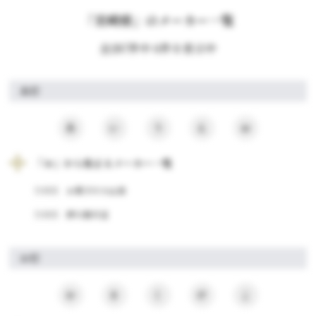
「宮崎県」のメーカー一覧
全287件中 6件を表示中
あ行
あ
い
う
え
お
「お」から始まるメーカー一覧
宮崎県
お菓子の小山田
宮崎県
押川春月堂
か行
か
き
く
け
こ