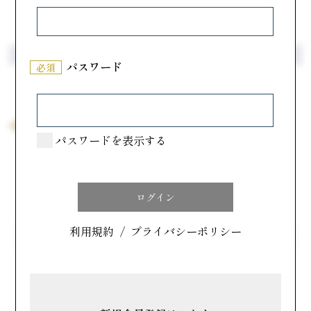
宮崎県
銘菓飫肥せんべい
や行
パスワード
必須
や
ゆ
よ
「よ」から始まるメーカー一覧
パスワードを表示する
宮崎県
洋菓子工房プチパリ
メーカー名で探す
利用規約
/
プライバシーポリシー
名前順で探す