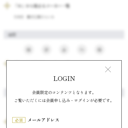
「か」から始まるメーカー一覧
宮崎県
菓子工房そらいろ
は行
は
ひ
ふ
へ
ほ
「ふ」から始まるメーカー一覧
宮崎県
風味堂菓子舗
LOGIN
会員限定のコンテンツとなります。
ま行
ご覧いただくには会員申し込み・ログインが必要です。
ま
み
む
め
も
メールアドレス
必須
「め」から始まるメーカー一覧