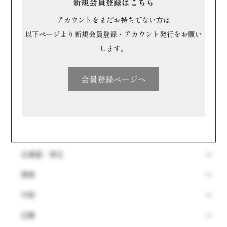
新規会員登録はこちら
すべて
アカウントをまだお持ちでない方は
あ行
か行
さ行
以下ページより新規会員登録・アカウント発行をお願い
します。
た行
な行
は行
ま行
や行
ら行
会員登録ページへ
わ行
場所で探す
北海道・東北
関東
中部
近畿