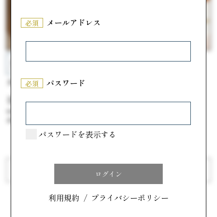
メールアドレス
必須
豆腐処 くすむら
カスターニャ
豆腐屋さんの水ようかん
カタラーナ
パスワード
必須
##夏本番！クールなお菓子特集
参考価格
##夏本番！クールなお菓子特集
810円
参考価格
432円
パスワードを表示する
前へ
次へ
利用規約
/
プライバシーポリシー
カテゴリで探す