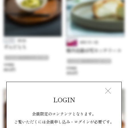
風月堂
御菓子司 小鹿
ずんだもち
稚内北緯45℃モッチリーヌ
##夏本番！クールなお菓子特集
##夏本番！クールなお菓子特集
参考価格
参考価格
864円
950円
洋菓子
和菓子
LOGIN
会員限定のコンテンツとなります。
ご覧いただくには会員申し込み・ログインが必要です。