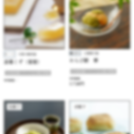
工藤菓子店
大阪の駿河屋
わらび餅 華
涼菓くず（夏柑）
##夏本番！クールなお菓子特集
##夏本番！クールなお菓子特集
参考価格
参考価格：-
1,728円
和菓子
洋菓子