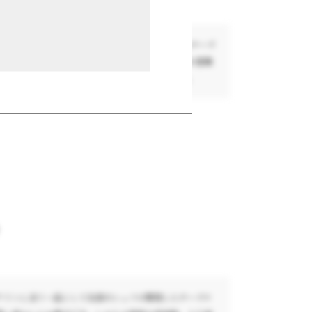
る商品。 1982年の創業から変わらぬレシピで作るチーズ
い、どんな世代・好みの方でも食べやすい素朴な味を意識
しさとマッチした爽やかな味覚を楽しんでください。
キ
ワインに合う一品として当店のシェフが開発したチーズケ