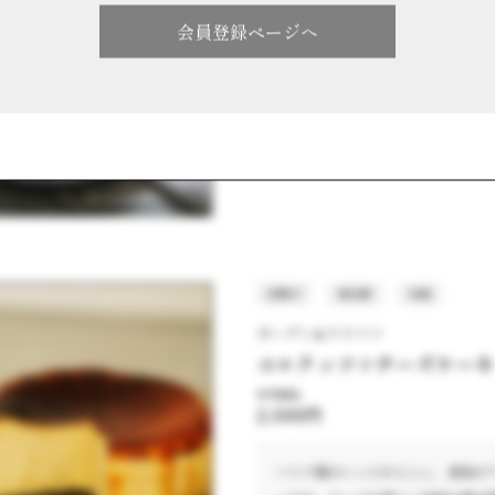
1,404円
会員登録ページへ
アトリエ・ド・フロマージュを代表す
ケーキです。自家製の生チーズを使
して製造しています。タルトの芳ば
洋菓子
東京都
冷凍
ガーデン&クラフツ
コルテッツァチーズケー
参考価格
2,300円
バスク風のレシピをもとに、食後の