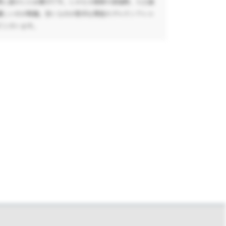
限に活かしたお菓子です。しかも小麦粉や添加物、人工油
優しいのが特徴。甘いものが苦手な男性やグルテンアレル
でございます。