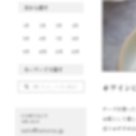
月から探す
1月
2月
3月
4月
5月
6月
7月
8月
9月
10月
11月
12月
キーワードで探す
＃ワイン
チーズを使っ
CONTACT
お供として楽
お問い合わせ
合うおすすめ
info@istoria.jp