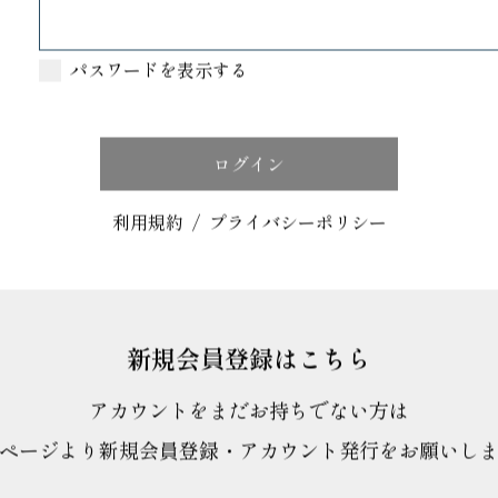
AND/SAND
KAGOSHIMA CHEESE
パスワードを表示する
参考価格
1,199円
ブラックペッパーをアクセントに加え
ケーキをサンドした贅沢なスイーツ
利用規約
/
プライバシーポリシー
や国産の新鮮なクリームチーズなど
と優しい甘さのチーズケーキの絶妙
す。
新規会員登録はこちら
洋菓子
長野県
冷凍
アカウントをまだお持ちでない方は
アトリエ・ド・フロマージュ
ページより新規会員登録・アカウント発行をお願いし
自家製生チーズケーキ
参考価格