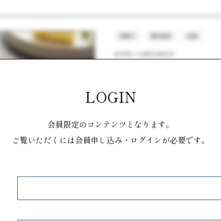
洋菓子
鹿児島県
冷凍
SOUL CAKE SHOP
バスクチーズケーキ ミデ
参考価格：-
LOGIN
独自製法COLD AGED™で、解
キ。トロッと柔らかな生地の中に、
会員限定のコンテンツとなります。
味わいが人気です。 直径約10cm
ご覧いただくには会員申し込み・ログインが必要です。
大切な人へのプレゼントにおすすめ
洋菓子
鹿児島県
冷凍