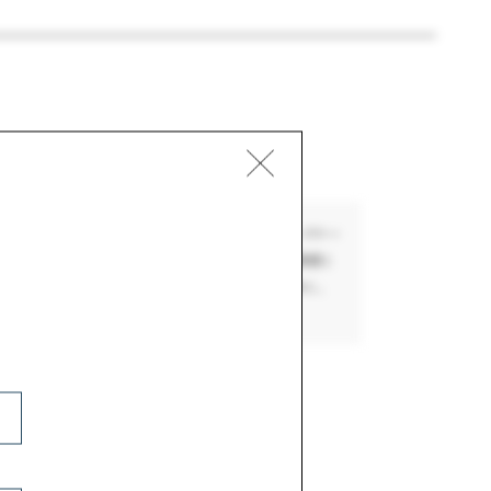
ィアム
凍後が一番美味しい状態になるよう作られたバスクチーズケー
クリームチーズの塊がゴロッと感じられる、独特の食感と
のホール状での販売のみ。贅沢なひとときを味わうために、
の逸品です。