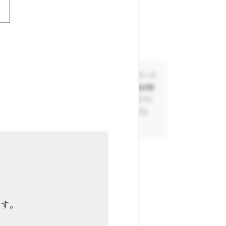
CAKE SAND
た全粒粉サブレで「enne（エンネ）」のベイクドチーズ
が誕生しました。奄美大島産のミネラルたっぷりの島砂糖
、厳選した素材のみを使用。全粒粉の食感が楽しいサブレ
なマッチングをワンハンドで気軽にお楽しみいただけま
ます。