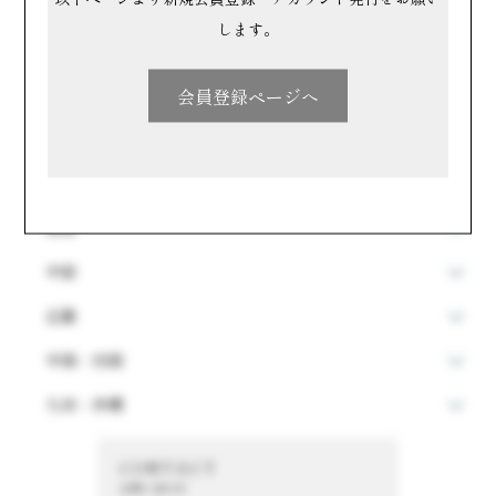
ま行
や行
ら行
します。
わ行
会員登録ページへ
場所で探す
北海道・東北
関東
中部
近畿
中国・四国
九州・沖縄
CONTACT
お問い合わせ