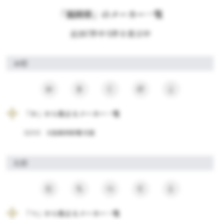
「福岡県」のメーカー一覧
全287件中 5件を表示中
か行
か
き
く
け
こ
「か」から始まるメーカー一覧
福岡県
元祖鶏卵素麺 松屋
た行
た
ち
つ
て
と
「つ」から始まるメーカー一覧