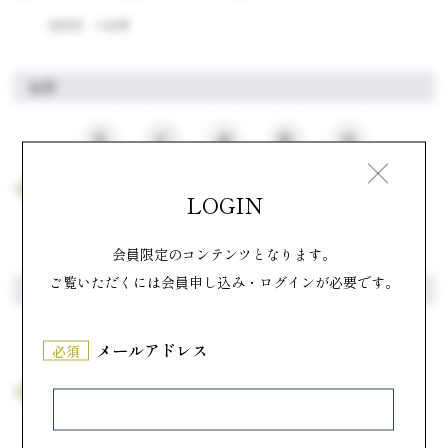
福岡県
つる平
な行
な
に
ぬ
ね
の
「の」から始まるメーカー一覧
LOGIN
福岡県
株式会社野上養鶏場
会員限定のコンテンツとなります。
ご覧いただくには会員申し込み・ログインが必要です。
ら行
ら
り
る
れ
ろ
メールアドレス
必須
「ら」から始まるメーカー一覧
福岡県
ラ・スール