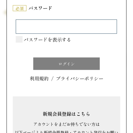
パスワード
必須
「ろ」から始まるメーカー一覧
福岡県
Ｒｏｎｄ－Ｐｏｉｎｔ（ロン・ポワン）
パスワードを表示する
メーカー名で探す
名前順で探す
利用規約
/
プライバシーポリシー
すべて
あ行
か行
さ行
新規会員登録はこちら
た行
な行
は行
アカウントをまだお持ちでない方は
以下ページより新規会員登録・アカウント発行をお願い